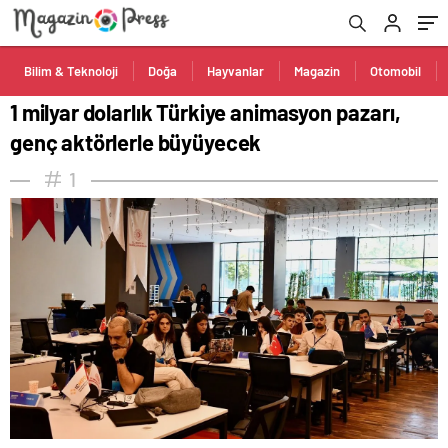
Bilim & Teknoloji
Doğa
Hayvanlar
Magazin
Otomobil
1 milyar dolarlık Türkiye animasyon pazarı,
genç aktörlerle büyüyecek
1