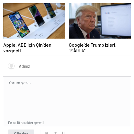
Google’de Trump izleri!
Apple, ABD için Çin’den
“EÅitlik”
vazgeçti
ilkesiÂ rafaÂ kaldÄ±rÄ±lÄ±yor,
iÅe alÄ±m sÃ¼reci deÄiÅiyor
En az 10 karakter gerekli
Gönder