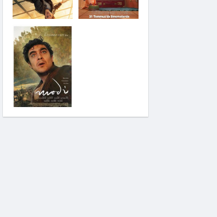
Saplantı
Modi: Deliliğin
Kanadında Üç Gün
Pinokyo: Kanlı Masal
İzci Takımı: Şelalenin
Peşinde