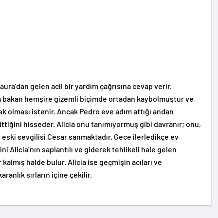
Laura’dan gelen acil bir yardım çağrısına cevap verir.
ya bakan hemşire gizemli biçimde ortadan kaybolmuştur ve
ak olması istenir. Ancak Pedro eve adım attığı andan
gittiğini hisseder. Alicia onu tanımıyormuş gibi davranır; onu,
ğı eski sevgilisi Cesar sanmaktadır. Gece ilerledikçe ev
i Alicia’nın saplantılı ve giderek tehlikeli hale gelen
 kalmış halde bulur. Alicia ise geçmişin acıları ve
anlık sırların içine çekilir.