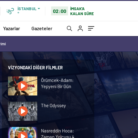
İMSAK'A
İSTANBUL
02:00
KALAN SÜRE
°
Yazarlar
Gazeteler
vimi
VIZYONDAKI DIĞER FILMLER
Örümcek-Adam:
Yepyeni Bir Gün
The Odyssey
Nasreddin Hoca:
Zaman Yolcusu 4