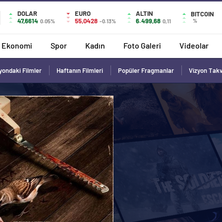
DOLAR
EURO
ALTIN
BITCOIN
47,6614
55,0428
6.499,68
%
0.05%
-0.13%
0,11
Ekonomi
Spor
Kadın
Foto Galeri
Videolar
yondaki Filmler
Haftanın Filmleri
Popüler Fragmanlar
Vizyon Tak