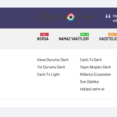
Ha
ed
CANLI
ANLIK
GÜNLÜ
BORSA
NAMAZ VAKITLERI
GAZETELE
Hava Durumu Dark
Canlı Tv Dark
Yol Durumu Dark
Yayın Akışları Dark
Canlı Tv Light
Nöbetçi Eczaneler
Son Dakika
takipçi satın al