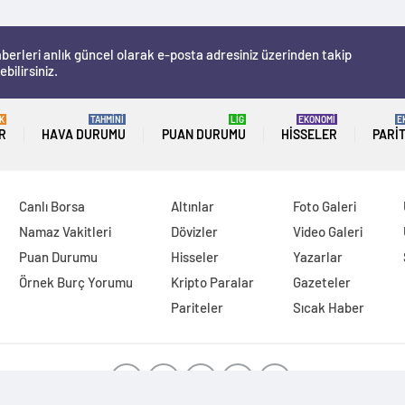
berleri anlık güncel olarak e-posta adresiniz üzerinden takip
ebilirsiniz.
K
TAHMİNİ
LİG
EKONOMİ
E
R
HAVA DURUMU
PUAN DURUMU
HISSELER
PARI
Canlı Borsa
Altınlar
Foto Galeri
Namaz Vakitleri
Dövizler
Video Galeri
Puan Durumu
Hisseler
Yazarlar
Örnek Burç Yorumu
Kripto Paralar
Gazeteler
Pariteler
Sıcak Haber