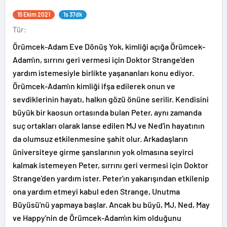
15 Ekim 2021
1s 37dk
Tür:
Örümcek-Adam Eve Dönüş Yok, kimliği açığa Örümcek-
Adam'ın, sırrını geri vermesi için Doktor Strange'den
yardım istemesiyle birlikte yaşananları konu ediyor.
Örümcek-Adam'ın kimliği ifşa edilerek onun ve
sevdiklerinin hayatı, halkın gözü önüne serilir. Kendisini
büyük bir kaosun ortasında bulan Peter, aynı zamanda
suç ortakları olarak lanse edilen MJ ve Ned'in hayatının
da olumsuz etkilenmesine şahit olur. Arkadaşların
üniversiteye girme şanslarının yok olmasına seyirci
kalmak istemeyen Peter, sırrını geri vermesi için Doktor
Strange'den yardım ister. Peter'ın yakarışından etkilenip
ona yardım etmeyi kabul eden Strange, Unutma
Büyüsü'nü yapmaya başlar. Ancak bu büyü, MJ, Ned, May
ve Happy'nin de Örümcek-Adam'ın kim olduğunu